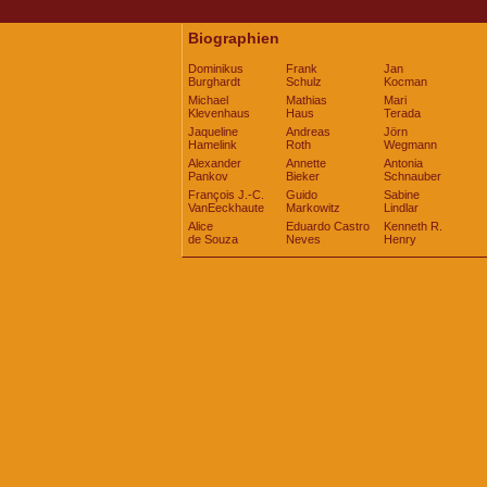
Biographien
Dominikus
Frank
Jan
Burghardt
Schulz
Kocman
Michael
Mathias
Mari
Klevenhaus
Haus
Terada
Jaqueline
Andreas
Jörn
Hamelink
Roth
Wegmann
Alexander
Annette
Antonia
Pankov
Bieker
Schnauber
François J.-C.
Guido
Sabine
VanEeckhaute
Markowitz
Lindlar
Alice
Eduardo Castro
Kenneth R.
de Souza
Neves
Henry