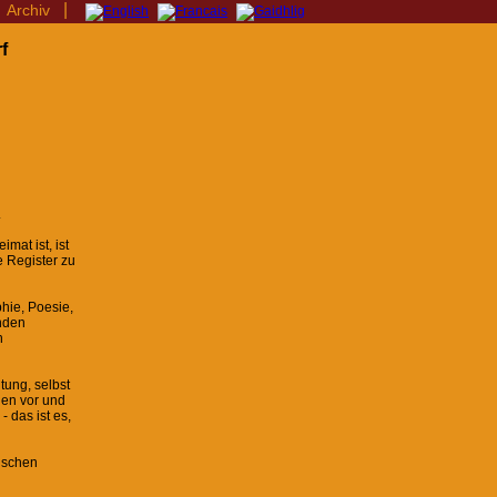
|
|
Archiv
f
.
mat ist, ist
e Register zu
hie, Poesie,
enden
n
ung, selbst
elen vor und
 das ist es,
ischen