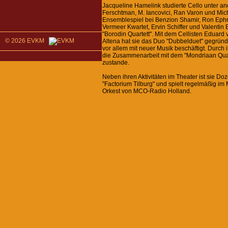
Jacqueline Hamelink studierte Cello unter a
Ferschtman, M. Iancovici, Ran Varon und Mic
Ensemblespiel bei Benzion Shamir, Ron Ephr
Vermeer Kwartet, Ervin Schiffer und Valentin 
"Borodin Quartett". Mit dem Cellisten Eduard
© 2026 EVKM
Altena hat sie das Duo "Dubbelduet" gegründe
vor allem mit neuer Musik beschäftigt. Durch
die Zusammenarbeit mit dem "Mondriaan Quar
zustande.
Neben ihren Aktivitäten im Theater ist sie Do
"Factorium Tilburg" und spielt regelmäßig im
Orkest von MCO-Radio Holland.