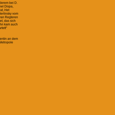
nderem bei D.
hel Dispa,
at, Het
Berlinsky vom
 van Regteren
t, das sich
 ihn kam auch
tett"
zentin an dem
 Metropole