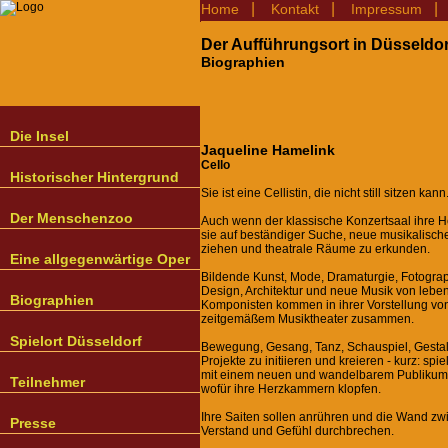
|
|
Home
Kontakt
Impressum
Der Aufführungsort in Düsseldor
Biographien
Die Insel
Jaqueline Hamelink
Cello
Historischer Hintergrund
Sie ist eine Cellistin, die nicht still sitzen kann
Der Menschenzoo
Auch wenn der klassische Konzertsaal ihre Hei
sie auf beständiger Suche, neue musikalisch
ziehen und theatrale Räume zu erkunden.
Eine allgegenwärtige Oper
Bildende Kunst, Mode, Dramaturgie, Fotograp
Design, Architektur und neue Musik von leb
Biographien
Komponisten kommen in ihrer Vorstellung vo
zeitgemäßem Musiktheater zusammen.
Spielort Düsseldorf
Bewegung, Gesang, Tanz, Schauspiel, Gestalt
Projekte zu initiieren und kreieren - kurz: spi
mit einem neuen und wandelbarem Publikum -
Teilnehmer
wofür ihre Herzkammern klopfen.
Ihre Saiten sollen anrühren und die Wand zw
Presse
Verstand und Gefühl durchbrechen.