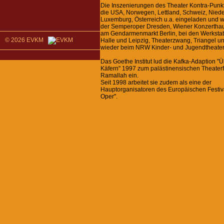
Die Inszenierungen des Theater Kontra-Punk
die USA, Norwegen, Lettland, Schweiz, Niede
Luxemburg, Österreich u.a. eingeladen und w
der Semperoper Dresden, Wiener Konzerthau
am Gendarmenmarkt Berlin, bei den Werkstat
© 2026 EVKM
Halle und Leipzig, Theaterzwang, Triangel u
wieder beim NRW Kinder- und Jugendtheaterf
Das Goethe Institut lud die Kafka-Adaption "
Käfern" 1997 zum palästinensischen Theaterf
Ramallah ein.
Seit 1998 arbeitet sie zudem als eine der
Hauptorganisatoren des Europäischen Festiv
Oper".