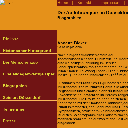
|
|
Home
Kontakt
Impressum
Der Aufführungsort in Düsseldor
Biographien
Die Insel
Annette Bieker
Schauspielerin
Historischer Hintergrund
Nach einigen Studiensemestern der
Theaterwissenschaften, Publizistik und Medizin
Der Menschenzoo
eine vielseitige Ausbildung im Bereich
Schauspiel/Pantomime/Körpertheater und Ges
Milan Sladek (Folkwang Essen), Oleg Kudrias
Eine allgegenwärtige Oper
Moskau) und Ariane Mnouchkine (Théâtre du S
Zusammen mit Frank Schulz gründete sie da
Biographien
Musiktheater Kontra-Punkt in Berlin. Sie arbei
Regisseurin und Schauspielerin für Kinder u
Erwachsene hauptsächlich im Bereich zeitge
Spielort Düsseldorf
Musiktheater. Die Uraufführungen entstehen u
Kooperation mit der Staatsoper Hannover, 
Rundfunkorchester, den Bochumer und Düsse
Teilnehmer
Symphonikern, sowie dem Sinfonieorchester 
Ihr erstes Soloprogramm "Des Kaisers Nachti
mehrfach prämiert und auf zahlreiche Festiva
Presse
eingeladen.