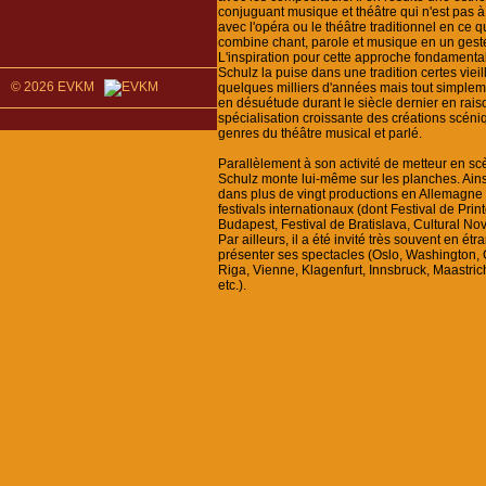
conjuguant musique et théâtre qui n'est pas 
avec l'opéra ou le théâtre traditionnel en ce q
combine chant, parole et musique en un gest
L'inspiration pour cette approche fondamenta
Schulz la puise dans une tradition certes vieil
© 2026 EVKM
quelques milliers d'années mais tout simple
en désuétude durant le siècle dernier en rais
spécialisation croissante des créations scéni
genres du théâtre musical et parlé.
Parallèlement à son activité de metteur en sc
Schulz monte lui-même sur les planches. Ainsi
dans plus de vingt productions en Allemagne 
festivals internationaux (dont Festival de Pri
Budapest, Festival de Bratislava, Cultural No
Par ailleurs, il a été invité très souvent en ét
présenter ses spectacles (Oslo, Washington,
Riga, Vienne, Klagenfurt, Innsbruck, Maastric
etc.).