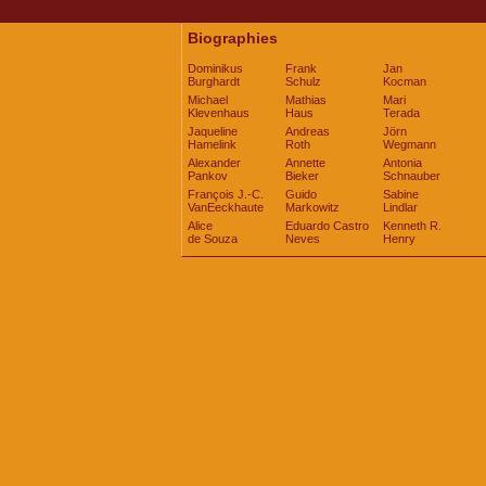
Biographies
Dominikus
Frank
Jan
Burghardt
Schulz
Kocman
Michael
Mathias
Mari
Klevenhaus
Haus
Terada
Jaqueline
Andreas
Jörn
Hamelink
Roth
Wegmann
Alexander
Annette
Antonia
Pankov
Bieker
Schnauber
François J.-C.
Guido
Sabine
VanEeckhaute
Markowitz
Lindlar
Alice
Eduardo Castro
Kenneth R.
de Souza
Neves
Henry