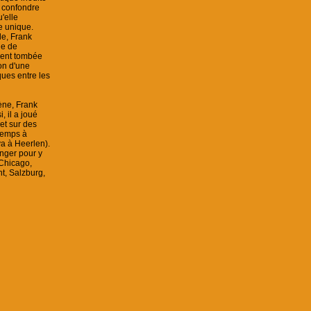
à confondre
u'elle
e unique.
le, Frank
le de
ment tombée
on d'une
ques entre les
ène, Frank
, il a joué
et sur des
ntemps à
va à Heerlen).
ranger pour y
 Chicago,
ht, Salzburg,