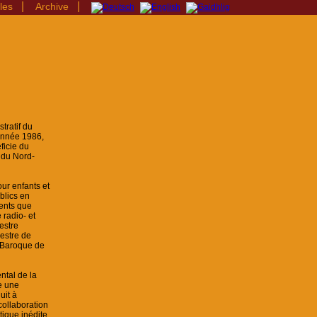
|
|
les
Archive
tratif du
année 1986,
ficie du
 du Nord-
our enfants et
blics en
rents que
radio- et
hestre
hestre de
 Baroque de
ntal de la
e une
uit à
collaboration
tique inédite