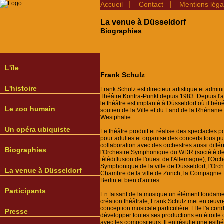
|
|
Accueil
Contact
Mentions léga
La venue à Düsseldorf
Biographies
L'île
Frank Schulz
L'histoire
Frank Schulz est directeur artistique et adminis
Théâtre Kontra-Punkt depuis 1983. Depuis l'
le théâtre est implanté à Düsseldorf où il béné
Le zoo humain
soutien de la Ville et du Land de la Rhénanie
Westphalie.
Un opéra ubiquiste
Le théâtre produit et réalise des spectacles p
pour adultes et organise des concerts tous pu
collaboration avec des orchestres aussi diffé
Biographies
l'Orchestre Symphonique du WDR (société de 
télédiffusion de l'ouest de l'Allemagne), l'Orc
Symphonique de la ville de Düsseldorf, l'Orc
La venue à Düsseldorf
Chambre de la ville de Zurich, la Compagnie
Berlin et bien d'autres.
Participants
En faisant de la musique un élément fondame
création théâtrale, Frank Schulz met en œuvr
conception musicale particulière. Elle l'a cond
Presse
développer toutes ses productions en étroite 
avec les compositeurs. Il en résulte une esthé