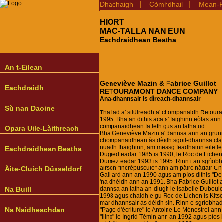
|
|
Dhachaigh
Còmhdhail
Mean-F
HIORT
MAC-TALLA NAN EUN
Eachdraidhean Beatha
An t-Eilean
Geneviève Mazin & Fabrice Guillot
Eachdraidh
RETOURAMONT DANCE COMPANY
Ana-dhannsair is dìreach-dhannsair
Sù nan Daoine
Tha iad a' stiùireadh a' chompanaidh Retour
1995. Bha an dithis aca a' faighinn eòlas ann
companaidhean fa leth gus an latha ud.
Opara Uile-Làithreach
Bha Geneviève Mazin a' dannsa ann an grun
chompanaidhean às dèidh sgoil-dhannsa cla
nuadh fhaighinn, am measg feadhainn eile le
Eachdraidhean Beatha
Dugied eadar 1985 is 1990, le Roc de Lichen i
Dumez eadar 1993 is 1995. Rinn i an sgrìo
airson "Incrépuscule" ann am pàirc nàdair C
Àite-Cluich Düsseldorf
Gaillard ann an 1990 agus am pìos dithis "Derri
'na dhèidh ann an 1991. Bha Fabrice Guillot 
Na Buill
dannsa an latha an-diugh le Isabelle Duboul
1998 agus chaidh e gu Roc de Lichen is Kits
mar dhannsair às dèidh sin. Rinn e sgrìobh
Na Naidheachdan
"Page d'écriture" le Antoine Le Ménestrel ann
"Ilinx" le Ingrid Témin ann an 1992 agus pìos b