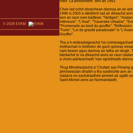
robh "La prisonnière" ann an 1993.
Chuir iad ochd obraichean-dannsa air an àrd
1996 is 2003 a stèidhich iad air dìreachd ann
ann an raon nam bailtean: "Vertiges", "Avala
intérieure", "L'Aval", "Traversée Urbaine", "Ext
© 2026 EVKM
"Promenade au bord du gouffre", "Réflexions 
"Furie", "Loi de gravité paradoxale" is "L'Ava
Gouffre".
Tha a h-eisteadaigeachd 'na coimeasgachadh
mothachail is òirdheirc de gach goireas sre
nam beann agus dannsa an latha an-diugh. T
bàrdachd ùr na dìreachd anns an raon nàdarra
a chom-pàirteachadh 'nan sgrìobhadh-danns
Thug Ministrealachd a' Chultair san Fhraing 
phròiseactan dhaibh a tha suidhichte ann an 
nàdarra no eachdraidheil ainmeil air sgàth sin
Saint Michel anns an Normandaidh.