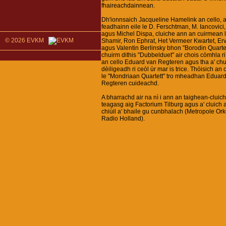
fhaireachdainnean.
Dh'ionnsaich Jacqueline Hamelink an cello,
feadhainn eile le D. Ferschtman, M. Iancovici
agus Michel Dispa, cluiche ann an cuirmean 
© 2026 EVKM
Shamir, Ron Ephrat, Het Vermeer Kwartet, Erv
agus Valentin Berlinsky bhon "Borodin Quartett
chuirm dithis "Dubbelduet" air chois còmhla ri
an cello Eduard van Regteren agus tha a' chu
dèiligeadh ri ceòl ùr mar is trice. Thòisich a
le "Mondriaan Quartett" tro mheadhan Eduar
Regteren cuideachd.
A bharrachd air na nì i ann an taighean-cluiche
teagasg aig Factorium Tilburg agus a' cluich 
chiùil a' bhaile gu cunbhalach (Metropole Or
Radio Holland).