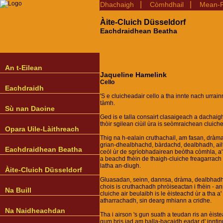
|
|
Dhachaigh
Còmhdhail
Mean-F
Àite-Cluich Düsseldorf
Eachdraidhean Beatha
An t-Eilean
Jaqueline Hamelink
Cello
Eachdraidh
'S e cluicheadair cello a tha innte nach urrain
tàmh.
Sù nan Daoine
Ged is e talla consairt clasaigeach a dachaigh,
thòir sgilean ciùil ùra is seòmraichean cluiche
Opara Uile-Làithreach
Thig na h-ealain cruthachail, am fasan, dràm
grian-dhealbhachd, bàrdachd, dealbhadh, ail
Eachdraidhean Beatha
ceòl ùr de sgrìobhadairean beòtha còmhla, a
a beachd fhèin de thaigh-cluiche freagarrach
latha an-diugh.
Àite-Cluich Düsseldorf
Gluasadan, seinn, dannsa, dràma, dealbhadh,
chois is cruthachadh phròiseactan i fhèin - an
Na Buill
cluiche air beulaibh is le èisteachd ùr a tha a' 
atharrachadh, sin dearg mhiann a cridhe.
Na Naidheachdan
Tha i airson 's gun suath a teudan ris an èis
gum bris iad am balla-bacaidh eadar d' inntinn