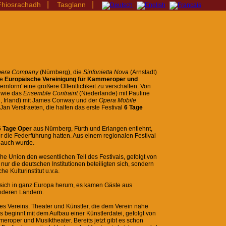
|
|
hiosrachadh
Tasglann
pera Company
(Nürnberg), die
Sinfonietta Nova
(Arnstadt)
ie
Europäische Vereinigung für Kammeroper und
rnform' eine größere Öffentlichkeit zu verschaffen. Von
n wie das
Ensemble Contraint
(Niederlande) mit Pauline
, Irland) mit James Conway und der
Opera Mobile
an Verstraeten, die halfen das erste Festival
6 Tage
6 Tage Oper
aus Nürnberg, Fürth und Erlangen entlehnt,
 die Federführung hatten. Aus einem regionalen Festival
 auch wurde.
he Union den wesentlichen Teil des Festivals, gefolgt von
nur die deutschen Institutionen beteiligten sich, sondern
e Kulturinstitut u.v.a.
 sich in ganz Europa herum, es kamen Gäste aus
anderen Ländern.
des Vereins. Theater und Künstler, die dem Verein nahe
s beginnt mit dem Aufbau einer Künstlerdatei, gefolgt von
roper und Musiktheater. Bereits jetzt gibt es schon