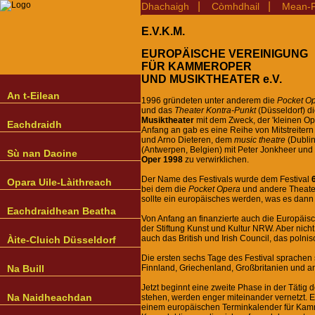
|
|
Dhachaigh
Còmhdhail
Mean-F
E.V.K.M.
EUROPÄISCHE VEREINIGUNG
FÜR KAMMEROPER
UND MUSIKTHEATER e.V.
An t-Eilean
1996 gründeten unter anderem die
Pocket O
und das
Theater Kontra-Punkt
(Düsseldorf) d
Musiktheater
mit dem Zweck, der 'kleinen Ope
Eachdraidh
Anfang an gab es eine Reihe von Mitstreiter
und Arno Dieteren, dem
music theatre
(Dublin
(Antwerpen, Belgien) mit Peter Jonkheer und J
Sù nan Daoine
Oper 1998
zu verwirklichen.
Der Name des Festivals wurde dem Festival
Opara Uile-Làithreach
bei dem die
Pocket Opera
und andere Theater
sollte ein europäisches werden, was es dann
Eachdraidhean Beatha
Von Anfang an finanzierte auch die Europäisc
der Stiftung Kunst und Kultur NRW. Aber nicht 
auch das British und Irish Council, das polnisch
Àite-Cluich Düsseldorf
Die ersten sechs Tage des Festival sprachen
Na Buill
Finnland, Griechenland, Großbritanien und 
Jetzt beginnt eine zweite Phase in der Tätig 
Na Naidheachdan
stehen, werden enger miteinander vernetzt. E
einem europäischen Terminkalender für Kamme