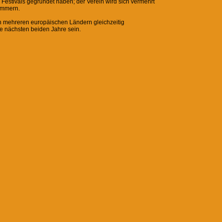
 Festivals gegründet haben; der Verein wird sich vermehrt
ümmern.
 in mehreren europäischen Ländern gleichzeitig
ie nächsten beiden Jahre sein.