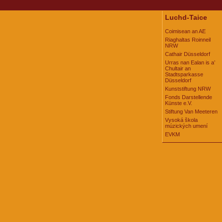
Luchd-Taice
Coimisean an AE
Riaghaltas Roinneil
NRW
Cathair Düsseldorf
Urras nan Ealan is a’
Chultair an
Stadtsparkasse
Düsseldorf
Kunststiftung NRW
Fonds Darstellende
Künste e.V.
Stiftung Van Meeteren
Vysoká škola
múzických umení
EVKM