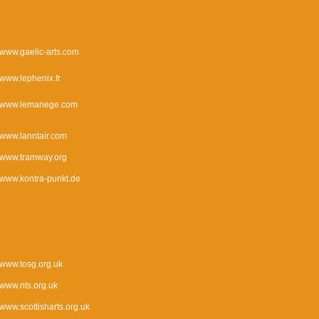
www.gaelic-arts.com
www.lephenix.fr
www.lemanege.com
www.lanntair.com
www.tramway.org
www.kontra-punkt.de
www.tosg.org.uk
www.nts.org.uk
www.scottisharts.org.uk