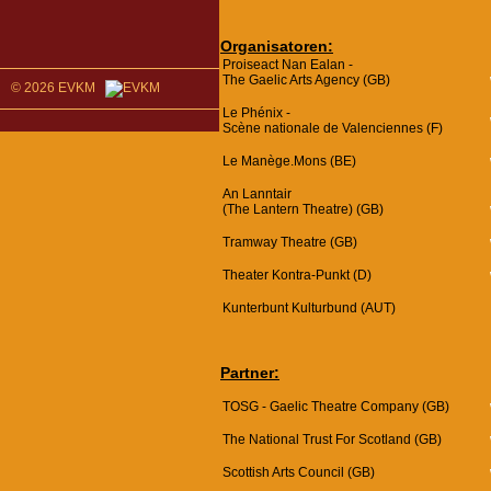
Organisatoren:
Proiseact Nan Ealan -
The Gaelic Arts Agency (GB)
© 2026 EVKM
Le Phénix -
Scène nationale de Valenciennes (F)
Le Manège.Mons (BE)
An Lanntair
(The Lantern Theatre) (GB)
Tramway Theatre (GB)
Theater Kontra-Punkt (D)
Kunterbunt Kulturbund (AUT)
Partner:
TOSG - Gaelic Theatre Company (GB)
The National Trust For Scotland (GB)
Scottish Arts Council (GB)