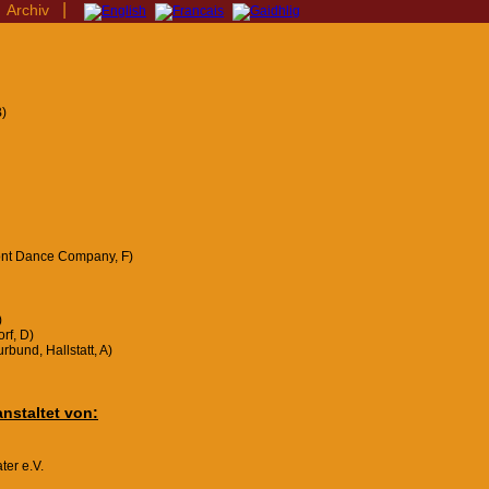
|
|
Archiv
B)
ont Dance Company, F)
)
rf, D)
rbund, Hallstatt, A)
anstaltet von:
er e.V.