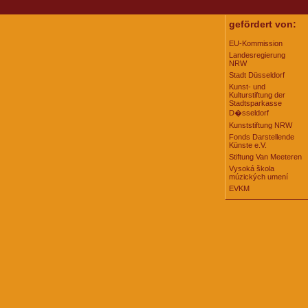
gefördert von:
EU-Kommission
Landesregierung
NRW
Stadt Düsseldorf
Kunst- und
Kulturstiftung der
Stadtsparkasse
D�sseldorf
Kunststiftung NRW
Fonds Darstellende
Künste e.V.
Stiftung Van Meeteren
Vysoká škola
múzických umení
EVKM