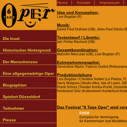
|
|
Home
Kontakt
Impressum
Idee und Konzeption:
Lew Bogdan (F)
Musik:
David Paul Graham (GB), Jean-Paul Dessy (
Textentwurf / Libretto:
Die Insel
Iain Finlay Macleod (GB)
Gesamtkoordination:
Historischer Hintergrund
Malcolm MacLean (GB), Lew Bogdan (F)
Der Menschenzoo
Extremchoreographie:
Geneviève Mazin, Fabrice Guillot (Retouram
Eine allgegenwärtige Oper
Produktionleitung
Lew Bogdan / Christine Nollier (Le Phénix, F)
Gerry Mulgrew (Studio Alba, Isle of Lewis, GB
Biographien
Frank Schulz (Theater Kontra-Punkt, Düsseldo
Ferdinand Götz (Kulturverein Kunterbunt Kultu
Spielort Düsseldorf
Das Festival "6 Tage Oper" wird ver
Teilnehmer
EVKM
Europäische Vereinigung
Presse
für Kammeroper und Musiktheat