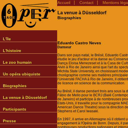
|
|
Accueil
Contact
Mentions léga
La venue à Düsseldorf
Biographies
L'île
Eduardo Castro Neves
Danseur
L'histoire
Dans son pays natal, le Brésil, Eduardo Cast
étudie le jeu d'acteur et la danse au Conserv
Le zoo humain
Dança Eloisa Menezeset et à la Casa de Cul
Alvin à Rio de Janeiro ainsi que l'art du spect
Wichita State University, en choisissant mode
Un opéra ubiquiste
chorégraphie comme ses matières principales
l'Université FACHA à Rio de Janeiro, il obtien
de licence en science de la communication.
Biographies
Au Brésil, il danse pendant trois ans sous la d
Fábio de Mello pour le BCRJ (Balé Contemp
La venue à Düsseldorf
de Janeiro) et participe à de nombreuses pro
Etats-Unis, il travaille pour la compagnie MA
American Dance Theatre) sous la direction d
Participants
Stephens et Carol Iwasaki.
En 1997, il arrive en Allemagne où il obtient 
Presse
engagement à l'Opéra de Bonn. Depuis, il par
nombreuses productions nationales et interna