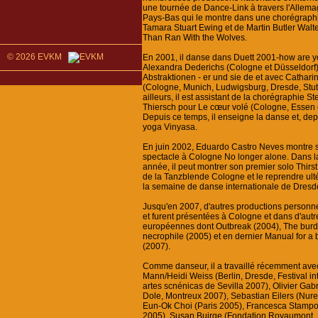
une tournée de Dance-Link à travers l'Allema
Pays-Bas qui le montre dans une chorégraph
Tamara Stuart Ewing et de Martin Butler Walt
Than Ran With the Wolves.
© 2026 EVKM
En 2001, il danse dans Duett 2001-how are y
Alexandra Dederichs (Cologne et Düsseldorf)
Abstraktionen - er und sie de et avec Cathar
(Cologne, Munich, Ludwigsburg, Dresde, Stutt
ailleurs, il est assistant de la chorégraphie S
Thiersch pour Le cœur volé (Cologne, Essen 
Depuis ce temps, il enseigne la danse et, dep
yoga Vinyasa.
En juin 2002, Eduardo Castro Neves montre 
spectacle à Cologne No longer alone. Dans 
année, il peut montrer son premier solo Thirst
de la Tanzblende Cologne et le reprendre ult
la semaine de danse internationale de Dresd
Jusqu'en 2007, d'autres productions personnel
et furent présentées à Cologne et dans d'autre
européennes dont Outbreak (2004), The burd
necrophile (2005) et en dernier Manual for a b
(2007).
Comme danseur, il a travaillé récemment ave
Mann/Heidi Weiss (Berlin, Dresde, Festival in
artes scnénicas de Sevilla 2007), Olivier Gab
Dole, Montreux 2007), Sebastian Eilers (Nur
Eun-Ok Choi (Paris 2005), Francesca Stampo
2005), Susan Buirge (Fondation Royaumont,