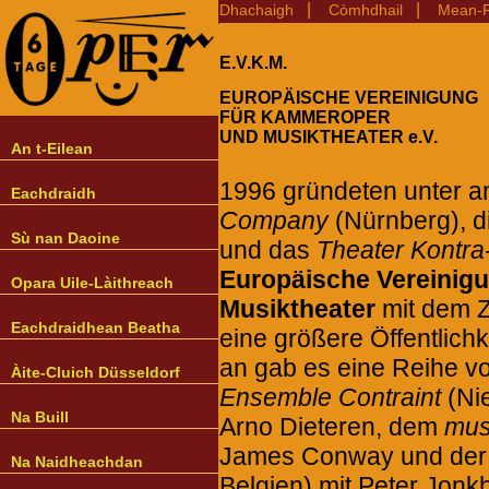
|
|
Dhachaigh
Còmhdhail
Mean-F
E.V.K.M.
EUROPÄISCHE VEREINIGUNG
FÜR KAMMEROPER
UND MUSIKTHEATER e.V.
An t-Eilean
1996 gründeten unter 
Eachdraidh
Company
(Nürnberg), d
Sù nan Daoine
und das
Theater Kontra
Europäische Vereinig
Opara Uile-Làithreach
Musiktheater
mit dem Z
Eachdraidhean Beatha
eine größere Öffentlich
an gab es eine Reihe vo
Àite-Cluich Düsseldorf
Ensemble Contraint
(Nie
Na Buill
Arno Dieteren, dem
mus
James Conway und de
Na Naidheachdan
Belgien) mit Peter Jonk